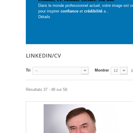
Dans le monde professionnel actuel, votre image est vo
pour inspirer
confiance
et
crédibilité
a...
Détails
LINKEDIN/CV
Tri
Montrer
--
12
Résultats 37 - 48 sur 58.