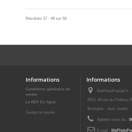
Résultats 37 - 48 sur 58.
Informations
Informations
Conditions générales de
MaPhotoPortrait.
ventes
RDV, 94 rue du Château B
Le RDV En ligne
Boulogne - Jean Jaurès
Gardez le sourire
Appelez-nous au :
0
E-mail :
MaPhotoPor