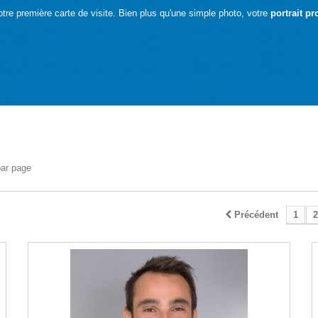
tre première carte de visite. Bien plus qu'une simple photo, votre
portrait pr
par page
Précédent
1
2