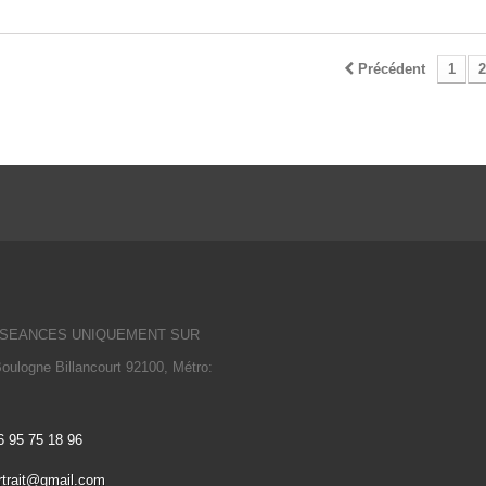
Précédent
1
2
fr - SEANCES UNIQUEMENT SUR
oulogne Billancourt 92100, Métro:
6 95 75 18 96
trait@gmail.com